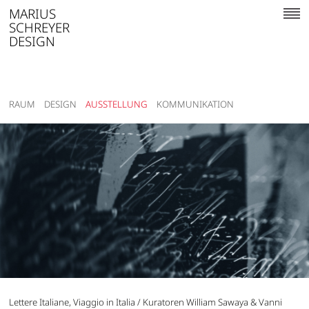
MARIUS
SCHREYER
DESIGN
RAUM
DESIGN
AUSSTELLUNG
KOMMUNIKATION
Lettere Italiane, Viaggio in Italia / Kuratoren William Sawaya & Vanni